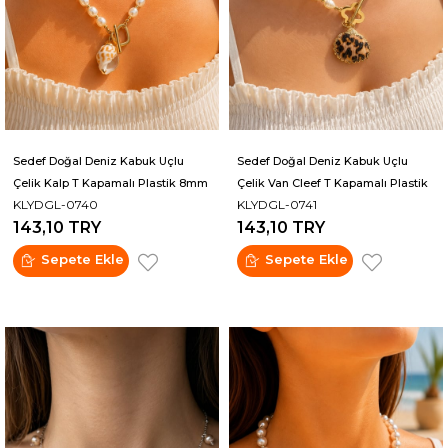
Sedef Doğal Deniz Kabuk Uçlu
Sedef Doğal Deniz Kabuk Uçlu
Çelik Kalp T Kapamalı Plastik 8mm
Çelik Van Cleef T Kapamalı Plastik
KLYDGL-0740
KLYDGL-0741
Amorf İncili Kolye
10mm Arpa İncili Kolye
143,10 TRY
143,10 TRY
Sepete Ekle
Sepete Ekle