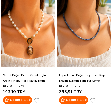
Sedef Doğal Deniz Kabuk Uçlu
Lapis Lazuli Doğal Taş Faset Küp
Çelik T Kapamalı Plastik 8mm
Kesim 5X5mm Tam Tur Kolye
KLYDGL-0739
KLYDGL-0707
Amorf İncili Kolye
143,10 TRY
395,91 TRY
Sepete Ekle
Sepete Ekle