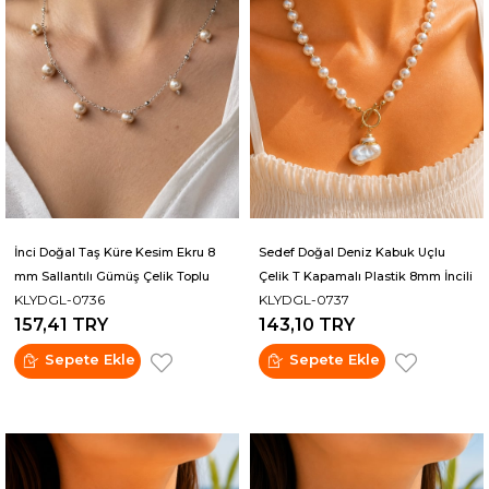
İnci Doğal Taş Küre Kesim Ekru 8
Sedef Doğal Deniz Kabuk Uçlu
mm Sallantılı Gümüş Çelik Toplu
Çelik T Kapamalı Plastik 8mm İncili
KLYDGL-0736
KLYDGL-0737
Zincir Kolye
Kolye
157,41 TRY
143,10 TRY
Sepete Ekle
Sepete Ekle