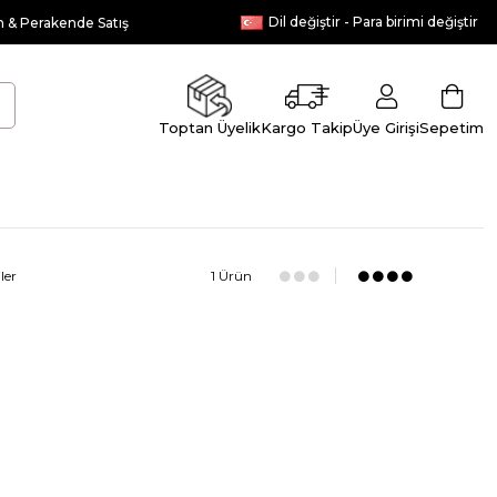
Dil değiştir - Para birimi değiştir
n & Perakende Satış
Toptan Üyelik
Kargo Takip
Üye Girişi
Sepetim
ler
1 Ürün