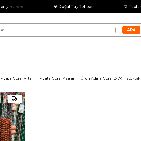
veriş İndirimi
💎 Doğal Taş Rehberi
🤝 Topta
Fiyata Göre (Artan)
Fiyata Göre (Azalan)
Ürün Adına Göre (Z<A)
Stoktaki