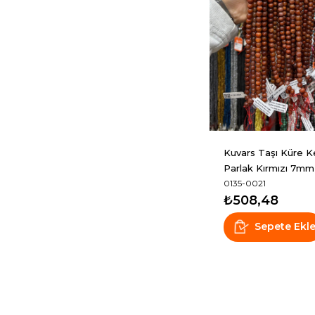
Kuvars Taşı Küre 
Parlak Kırmızı 7mm
Taş Dizi [AA]
0135-0021
₺508,48
Sepete Ekl