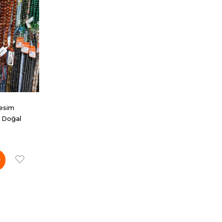
Kesim
 Doğal
e