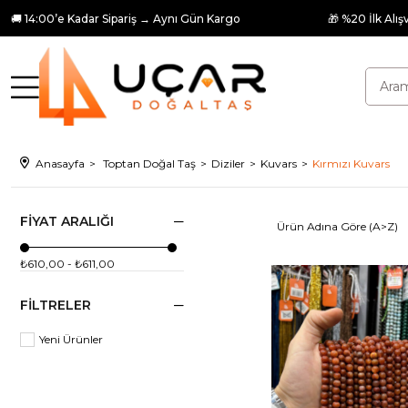
🚚 14:00’e Kadar Sipariş → Aynı Gün Kargo
🎁 %20 İlk Alış
Anasayfa
Toptan Doğal Taş
Diziler
Kuvars
Kırmızı Kuvars
FIYAT ARALIĞI
Ürün Adına Göre (A>Z)
₺610,00 - ₺611,00
FILTRELER
Yeni Ürünler