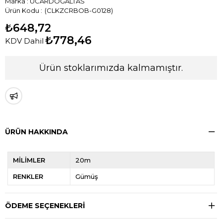
Marka
:
UCARDOGALTAS
(CLKZCRBOB-G0128)
₺648,72
₺778,46
KDV Dahil
Ürün stoklarımızda kalmamıştır.
ÜRÜN HAKKINDA
MİLİMLER
20m
RENKLER
Gümüş
ÖDEME SEÇENEKLERI