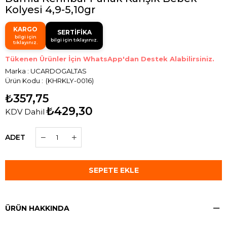
Sertifikasız
Kolyesi 4,9-5,10gr
Üzeri
Satılmaktadır.
Ücretsiz
İKO
Kargo
KARGO
Kuyumcular
SERTİFİKA
(Perakende)
bilgi için
Odasında
bilgi için tıklayınız.
tıklayınız.
Yurtiçi
Gerçeklik
Kargoyu
Testi
Tükenen Ürünler İçin WhatsApp'dan Destek Alabilirsiniz.
Manuel
Yapılabilir.
Seçmelisiniz.
Marka
:
UCARDOGALTAS
Sıkma
(KHRKLY-0016)
DHL
Yazılı
Kargo
Taşlar
₺357,75
Cumartesi
Yarı
Son
₺429,30
KDV Dahil
Değerli
Kargo
Taştır.
Çıkışı
12:00!
ADET
ÜRÜN HAKKINDA