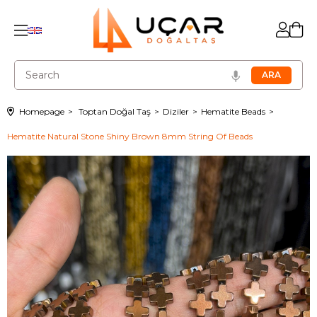
Homepage
Toptan Doğal Taş
Diziler
Hematite Beads
Hematite Natural Stone Shiny Brown 8mm String Of Beads