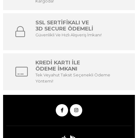
Kargoda!
SSL SERTİFİKALI VE
3D SECURE ÖDEMELİ
Güvenlikli Ve Hızlı Alışveriş İmkanı!
KREDİ KARTI İLE
ÖDEME İMKANI
Tek Veyahut Taksit Seçenekli Ödeme
Yöntemi!