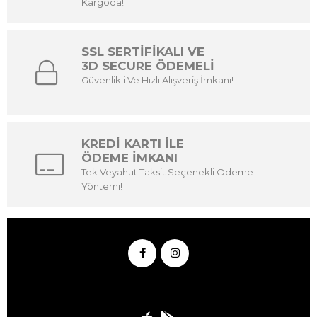
Kargoda!
SSL SERTİFİKALI VE
3D SECURE ÖDEMELİ
Güvenlikli Ve Hızlı Alışveriş İmkanı!
KREDİ KARTI İLE
ÖDEME İMKANI
Tek Veyahut Taksit Seçenekli Ödeme
Yöntemi!