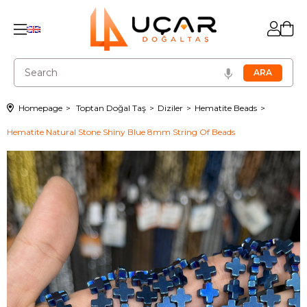
Homepage
Toptan Doğal Taş
Diziler
Hematite Beads
Hematite Natural Stone Shiny Blue 8mm String Of Beads