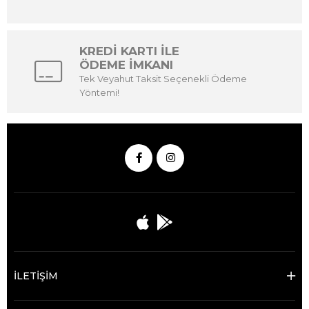
KREDİ KARTI İLE
ÖDEME İMKANI
Tek Veyahut Taksit Seçenekli Ödeme
Yöntemi!
İLETİŞİM