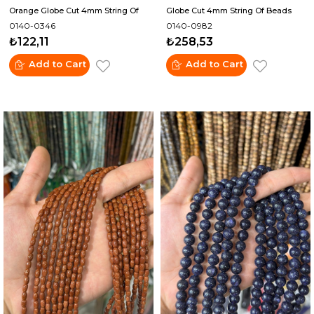
Orange Globe Cut 4mm String Of
Globe Cut 4mm String Of Beads
0140-0346
0140-0982
Beads
₺122,11
₺258,53
Add to Cart
Add to Cart