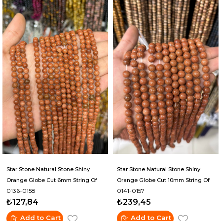
Star Stone Natural Stone Shiny
Star Stone Natural Stone Shiny
Orange Globe Cut 6mm String Of
Orange Globe Cut 10mm String Of
0136-0158
0141-0157
Beads
Beads
₺127,84
₺239,45
Add to Cart
Add to Cart