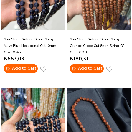
Star Stone Natural Stone Shiny
Star Stone Natural Stone Shiny
Navy Blue Hexagonal Cut 10mm
Orange Globe Cut 8mm String Of
0141-0145
0135-0068
String Of Beads
Beads
₺663,03
₺180,31
Add to Cart
Add to Cart