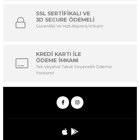
SSL SERTİFİKALI VE
3D SECURE ÖDEMELİ
Güvenlikli Ve Hızlı Alışveriş İmkanı!
KREDİ KARTI İLE
ÖDEME İMKANI
Tek Veyahut Taksit Seçenekli Ödeme
Yöntemi!