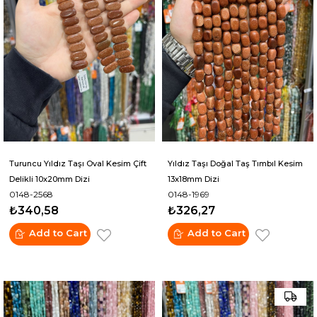
Turuncu Yıldız Taşı Oval Kesim Çift
Yıldız Taşı Doğal Taş Tımbıl Kesim
Delikli 10x20mm Dizi
13x18mm Dizi
0148-2568
0148-1969
₺340,58
₺326,27
Add to Cart
Add to Cart