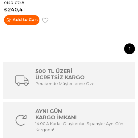
0140-0748
String Of Beads
₺240,41
Add to Cart
1
500 TL ÜZERİ
ÜCRETSİZ KARGO
Perakende Müşterilerine Özel!
AYNI GÜN
KARGO İMKANI
14:00'A Kadar Oluşturulan Siparişler Aynı Gün
Kargoda!