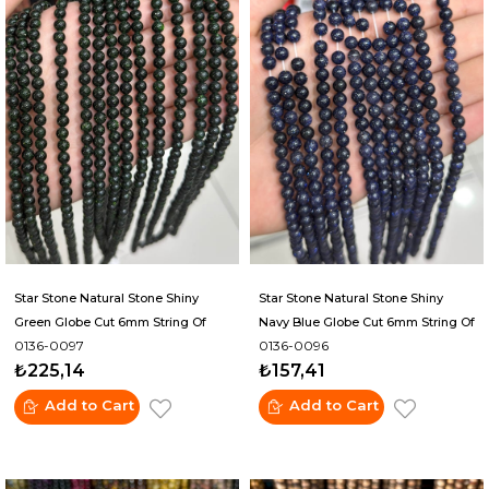
Star Stone Natural Stone Shiny
Star Stone Natural Stone Shiny
Green Globe Cut 6mm String Of
Navy Blue Globe Cut 6mm String Of
0136-0097
0136-0096
Beads
Beads
₺225,14
₺157,41
Add to Cart
Add to Cart