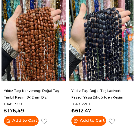
Yıldız Taşı Kahverengi Doğal Taş
Yıldız Taşı Doğal Taş Lacivert
Tımbıl Kesim 8x12mm Dizi
Fasetli Yassı Dikdörtgen Kesim
0148-1950
0148-2201
8x12mm Dizi
₺176,49
₺612,47
Add to Cart
Add to Cart