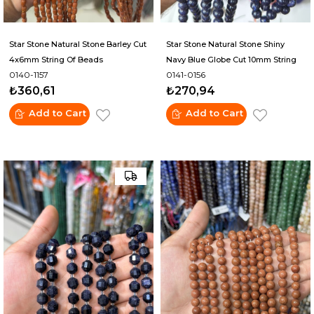
Star Stone Natural Stone Barley Cut
Star Stone Natural Stone Shiny
4x6mm String Of Beads
Navy Blue Globe Cut 10mm String
0140-1157
0141-0156
Of Beads
₺360,61
₺270,94
Add to Cart
Add to Cart