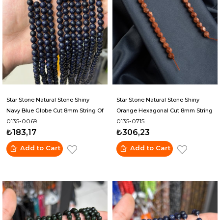
Star Stone Natural Stone Shiny
Star Stone Natural Stone Shiny
Navy Blue Globe Cut 8mm String Of
Orange Hexagonal Cut 8mm String
0135-0069
0135-0715
Beads
Of Beads
₺183,17
₺306,23
Add to Cart
Add to Cart