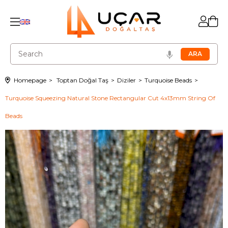
Homepage
Toptan Doğal Taş
Diziler
Turquoise Beads
Turquoise Squeezing Natural Stone Rectangular Cut 4x13mm String Of
Beads